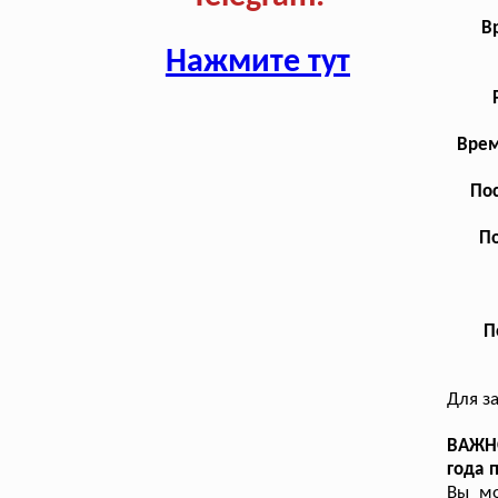
В
Нажмите тут
Врем
Пос
По
П
Для з
ВАЖНО
года 
Вы мо