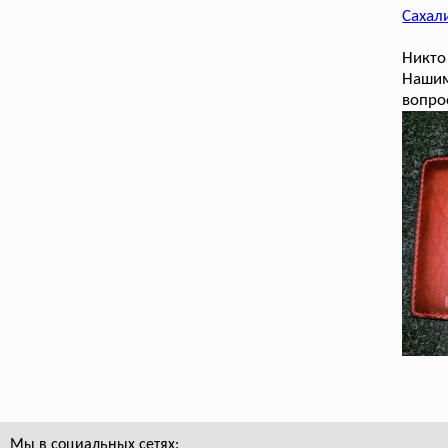
Сахал
Никто
Нашим
вопро
Мы в социальных сетях: